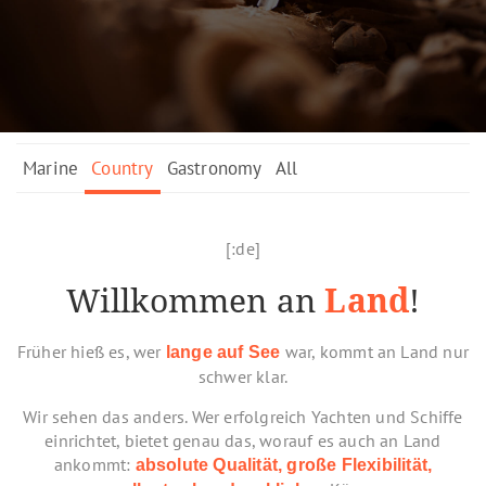
Marine
Country
Gastronomy
All
[:de]
Willkommen an
Land
!
Früher hieß es, wer
war, kommt an Land nur
lange auf See
schwer klar.
Wir sehen das anders. Wer erfolgreich Yachten und Schiffe
einrichtet, bietet genau das, worauf es auch an Land
ankommt:
absolute Qualität, große Flexibilität,