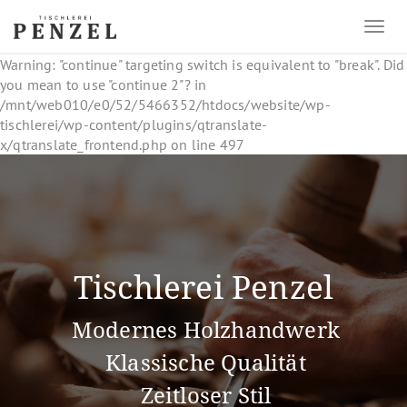
Warning: "continue" targeting switch is equivalent to "break". Did
you mean to use "continue 2"? in
/mnt/web010/e0/52/5466352/htdocs/website/wp-
tischlerei/wp-content/plugins/qtranslate-
x/qtranslate_frontend.php on line 497
Tischlerei Penzel
Modernes Holzhandwerk
Klassische Qualität
Zeitloser Stil